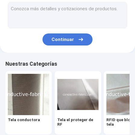
Tela de la protección del Emf
Ropa de la protección del EMF
Metro del EMF
Continuar
Conexión a tierra de la hoja
Cuero conductor
Nuestras Categorías
Tela antibacteriana
Hilado conductor
Tejidos magnéticos para la salud
Tela conductora
Tela el proteger de
RFID que bloqu
RF
tela