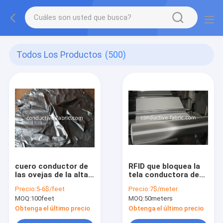
Todos Los Productos
(500)
cuero conductor de
RFID que bloquea la
las ovejas de la alta
tela conductora de
sensibilidad para
cobre del níquel para
Precio:
5-6$/feet
Precio:
7$/meter
tocar el cuero
los bolsos y la
MOQ:
100feet
MOQ:
50meters
auténtico de los
alineación de las
guantes
carteras
Obtenga el último precio
Obtenga el último precio