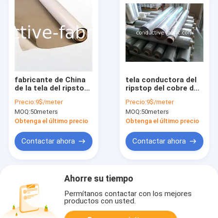
fabricante de China
tela conductora del
de la tela del ripstop
ripstop del cobre del
del cobre del níquel
níquel de Reino Unido
Precio:
9$/meter
Precio:
9$/meter
de la tela de la
de la tela del rfid
MOQ:
50meters
MOQ:
50meters
seguridad del rfid
Obtenga el último precio
Obtenga el último precio
Contactar ahora
Contactar ahora
Ahorre su tiempo
Permítanos contactar con los mejores
productos con usted.