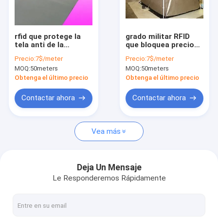
Visita a la fábrica
Control de Calidad
rfid que protege la
grado militar RFID
tela anti de la
que bloquea precio
Contacto
radiación
barato de la tela
Precio:
7$/meter
Precio:
7$/meter
electromágnetica
conductora de cobre
MOQ:
50meters
MOQ:
50meters
para las bolsas del
del níquel
Solicitar una cotización
teléfono
Obtenga el último precio
Obtenga el último precio
Contactar ahora
Contactar ahora
Tela conductora
Vea más
Tela el proteger de RF
RFID que bloquea la tela
Deja Un Mensaje
Le Responderemos Rápidamente
Tela anti de la radiación
Emf que protege la tela