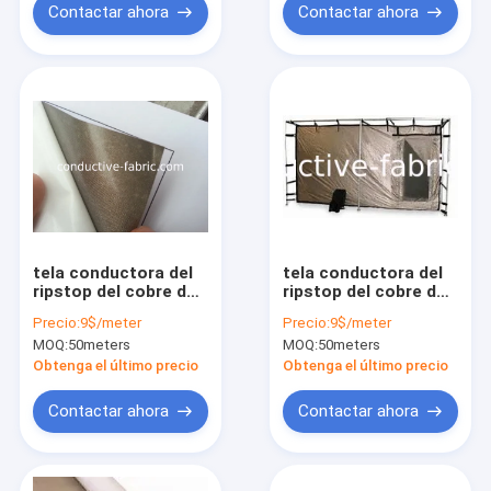
Contactar ahora
Contactar ahora
tela conductora del
tela conductora del
ripstop del cobre del
ripstop del cobre del
níquel de Australia de
níquel de Canadá de
Precio:
9$/meter
Precio:
9$/meter
la tela del rfid
la tela del rfid
MOQ:
50meters
MOQ:
50meters
Obtenga el último precio
Obtenga el último precio
Contactar ahora
Contactar ahora