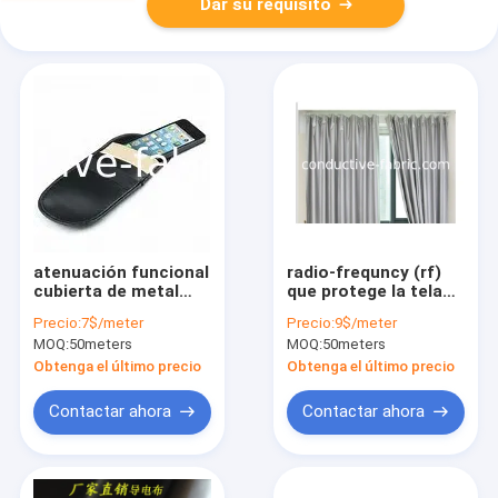
Dar su requisito
atenuación funcional
radio-frequncy (rf)
cubierta de metal
que protege la tela
100% de la tela 80DB
del ripstop del cobre
Precio:
7$/meter
Precio:
9$/meter
de la señal-parada
del níquel de la tela
MOQ:
50meters
MOQ:
50meters
anti-rf
Obtenga el último precio
Obtenga el último precio
Contactar ahora
Contactar ahora