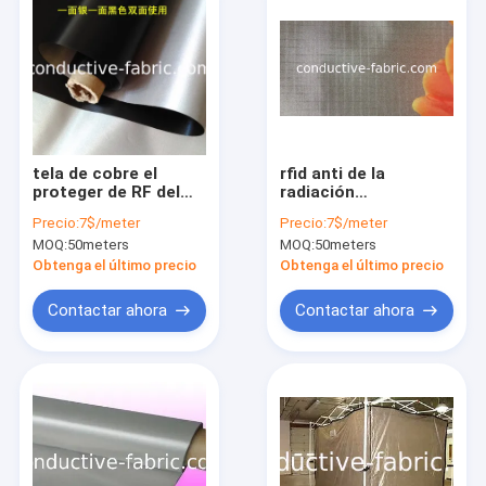
tela de cobre el
rfid anti de la
proteger de RF del
radiación
níquel conductor
electromágnetica
Precio:
7$/meter
Precio:
7$/meter
para las bolsas del
que bloquea la tela
MOQ:
50meters
MOQ:
50meters
teléfono
del cobre del níquel
Obtenga el último precio
Obtenga el último precio
Contactar ahora
Contactar ahora
Inicio
Productos
Sobre nosotros