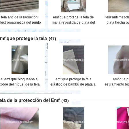
tela anti de la radiación
emf que protege la tela de
tela anti mezc
lectromágnetica del punto
malla revestida de plata del
plata hecha p
 la fibra 100%silver para la
100% para el toldo y las
de la radiació
ropa del emf
cortinas del emf
mf que protege la tela
(47)
el emf que bloqueaba el
emf que protege la tela
emf que p
cobre del níquel de la tela
elástico de bambú de plata al
estiramiento bi
plateó
por mayor de la tela
plata elástico 
mal
ela de la protección del Emf
(43)