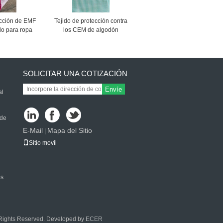
ección de EMF
Tejido de protección contra
do para ropa
los CEM de algodón
plateado para sábanas y
ropa
SOLICITAR UNA COTIZACIÓN
Envíe
al
 de
E-Mail
Mapa del Sitio
|
Sitio movil
os
l Rights Reserved. Developed by
ECER