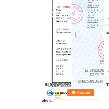
e
de
E
T
Estoy en línea para chatear
ahora