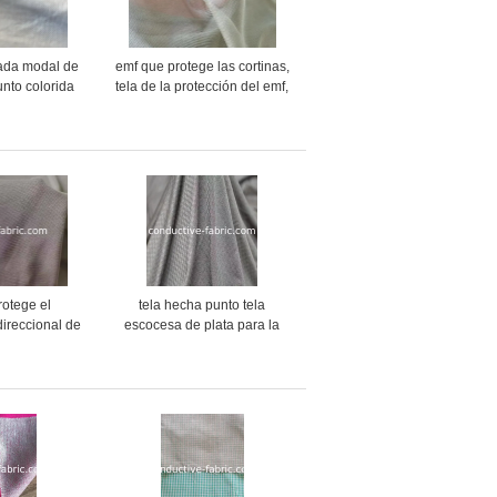
lada modal de
emf que protege las cortinas,
unto colorida
tela de la protección del emf,
n para la ropa
tela neta anti de mosquito de
la radiación de EMR, tela el
proteger electromágnetico
rotege el
tela hecha punto tela
direccional de
escocesa de plata para la
de la tela de
guarnición del shapewear
la