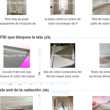
Tela neta de plata
la plata cubrió la cortina de
Tela de malla
ransparente de mosquito de
nylon el proteger de rf
paño de nylon
la malla de las cortinas el
plata de la gas
proteger de RF
protege
FID que bloquea la tela
(29)
escudo rf del emr que
tela de cobre conductora del
Tejido de prot
loquea el cobre del níquel
rfid del níquel para coser
las firmas térmi
e la tela para la atenuación
con revestimi
e la caja 80DB del teléfono
emf/emi
ela anti de la radiación
(46)