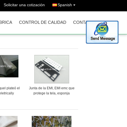
Solicitar una cotización
Spanish
ÁBRICA
CONTROL DE CALIDAD
CONTACTO
quel plateó el
Junta de la EMI, EMI emc que
letrically
protege la tela, esponja
 del paño
conductora