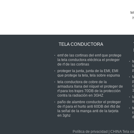
te
TELA CONDUCTORA
emf de las cortinas del emf que protege
la tela conductora eléctrica el proteger
t
de rf de las cortinas
l
p
proteger la junta, junta de la EMI, EMI
que protege la tela, tela sobre espuma
M
p
tela conductora de cobre de la
c
armadura llana del níquel el proteger de
rf para los trajes 70DB de la protección
contra la radiación en 3GHZ
l
i
paño de alambre conductor el proteger
de rf para el hurto anti 60DB del rfid de
t
la señal de la manga anti de la tarjeta
r
en 3ghz
d
Política de privacidad
|
CHINA Tela co