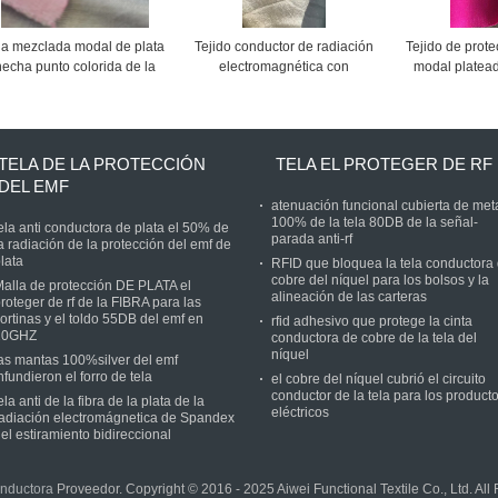
la mezclada modal de plata
Tejido conductor de radiación
Tejido de prot
hecha punto colorida de la
electromagnética con
modal platea
protección del emf para la
protección de plata de
faja
algodón antiEMF
TELA DE LA PROTECCIÓN
TELA EL PROTEGER DE RF
DEL EMF
atenuación funcional cubierta de met
100% de la tela 80DB de la señal-
ela anti conductora de plata el 50% de
parada anti-rf
a radiación de la protección del emf de
lata
RFID que bloquea la tela conductora
cobre del níquel para los bolsos y la
alla de protección DE PLATA el
alineación de las carteras
roteger de rf de la FIBRA para las
ortinas y el toldo 55DB del emf en
rfid adhesivo que protege la cinta
10GHZ
conductora de cobre de la tela del
níquel
as mantas 100%silver del emf
nfundieron el forro de tela
el cobre del níquel cubrió el circuito
conductor de la tela para los product
ela anti de la fibra de la plata de la
eléctricos
adiación electromágnetica de Spandex
el estiramiento bidireccional
nductora
Proveedor. Copyright © 2016 - 2025 Aiwei Functional Textile Co., Ltd. Al