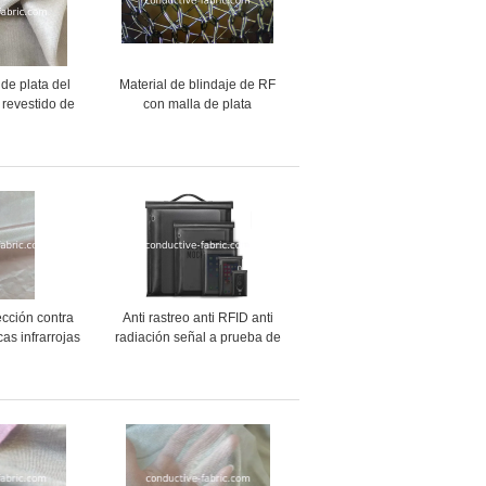
 de plata del
Material de blindaje de RF
 revestido de
con malla de plata
a del toldo el
r de RF
ección contra
Anti rastreo anti RFID anti
cas infrarrojas
radiación señal a prueba de
ento metálico
fuego parada bolsa de
/rfid
Faraday