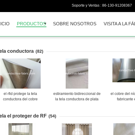
Soporte y Ventas :
86-130-91208367
NICIO
PRODUCTOS
SOBRE NOSOTROS
VISITA A LA F
ela conductora
(82)
el rfid protege la tela
estiramiento bidireccional de
el cobre del ní
conductora del cobre
la tela conductora de plata
fabricante e
dhesivo del níquel para el
elástico de la malla
conductor
papel pintado 70db del rf
ela el proteger de RF
(54)