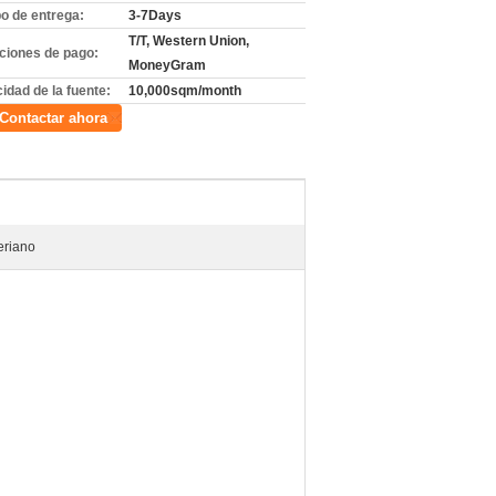
o de entrega:
3-7Days
T/T, Western Union,
ciones de pago:
MoneyGram
idad de la fuente:
10,000sqm/month
Contactar ahora
eriano