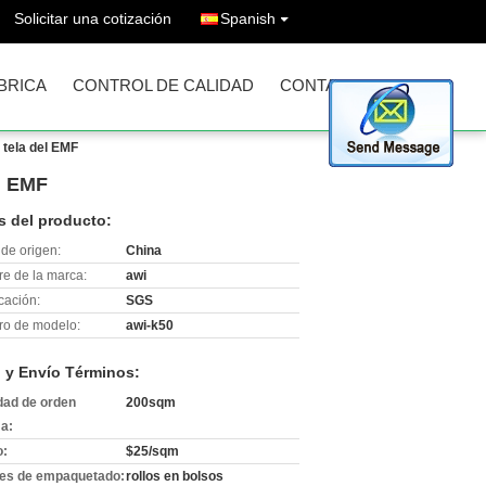
Solicitar una cotización
Spanish
ÁBRICA
CONTROL DE CALIDAD
CONTACTO
a tela del EMF
el EMF
s del producto:
de origen:
China
e de la marca:
awi
icación:
SGS
o de modelo:
awi-k50
 y Envío Términos:
dad de orden
200sqm
a:
o:
$25/sqm
les de empaquetado:
rollos en bolsos