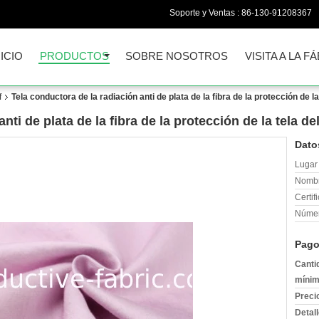
Soporte y Ventas :
86-130-91208367
NICIO
PRODUCTOS
SOBRE NOSOTROS
VISITA A LA F
f
Tela conductora de la radiación anti de plata de la fibra de la protección de l
nti de plata de la fibra de la protección de la tela d
Dato
Lugar 
Nombr
Certif
Númer
Pago
Canti
mínim
Preci
Detal