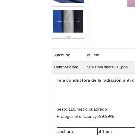
Anchura:
el 1.5m
Composición:
50%silver fiber+50%poly
Tela conductora de la radiación anti de
peso: 110/metro cuadrado
Proteger el efficiency>99.99%
anchura:
el 1.5m