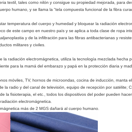
ateria textil, tales como nilón y consigue su propiedad mejorada, para de
cuerpo humano, y se llama la “tela compuesta funcional de la fibra cura
ustar temperatura del cuerpo y humedad y bloquear la radiación electro
eco de este campo en nuestro país y se aplica a toda clase de ropa inte
aljanoplastia y de la infiltración para las fibras antibacterianas y resis
ctos militares y civiles.
 radiación electromágnetica, utiliza la tecnología mezclada hecha por l
veniente para la mamá del embarazo y papá en la protección diaria y 
nos móviles, TV, hornos de microondas, cocina de inducción, manta eléct
e la radio y del canal de televisión, equipo de recepción por satélite; 
e la fisioterapia, el etc., todos los dispositivos del poder pueden hac
 radiación electromágnetica.
tromágnetica más de 2 MGS dañará al cuerpo humano.