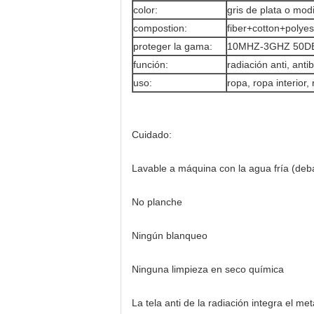
color:
gris de plata o modi
compostion:
fiber+cotton+polyes
proteger la gama:
10MHZ-3GHZ 50D
función:
radiación anti, anti
uso:
ropa, ropa interior,
Cuidado:
Lavable a máquina con la agua fría (deb
No planche
Ningún blanqueo
Ninguna limpieza en seco química
La tela anti de la radiación integra el m