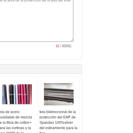
(
0
/ 3000)
ela de acero
tela bidireccional de la
noxidable de mezcla
protección del EMF de
e la fibra de cotton+
Spandex 100%silver
ara las cortinas y la
del estiramiento para la