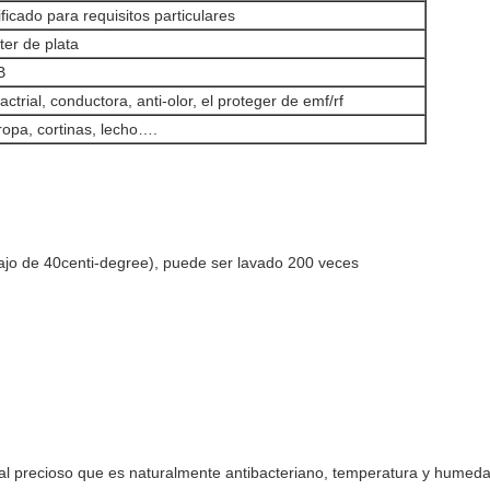
ficado para requisitos particulares
ter de plata
B
bactrial, conductora, anti-olor, el proteger de emf/rf
 ropa, cortinas, lecho….
ajo de 40centi-degree), puede ser lavado 200 veces
etal precioso que es naturalmente antibacteriano, temperatura y humedad