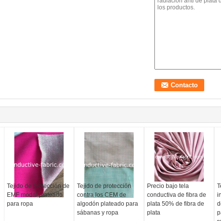
Tejido de protección de
Tejido de protección
Precio bajo tela
T
EMF modal plateado
contra los CEM de
conductiva de fibra de
i
para ropa
algodón plateado para
plata 50% de fibra de
d
sábanas y ropa
plata
p