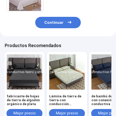
plata anti del EMF
Continuar
Productos Recomendados
fabricante de hojas
Lámina de tierra de
de bambú de p
de tierra de algodón
tierra con
con conexión a
orgánico de plata
conducción
conductiva co
conductiva anti-EMF
láminas de ca
de algodón impresa y
Mejor precio
Mejor precio
Mejor pre
plata