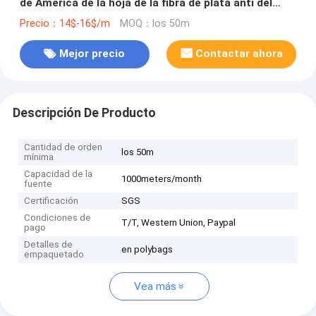
de América de la hoja de la fibra de plata anti del
EMF
Precio：14$-16$/m
MOQ：los 50m
Mejor precio
Contactar ahora
Descripción De Producto
Cantidad de orden
los 50m
mínima
Capacidad de la
1000meters/month
fuente
Certificación
SGS
Condiciones de
T/T, Western Union, Paypal
pago
Detalles de
en polybags
empaquetado
Vea más