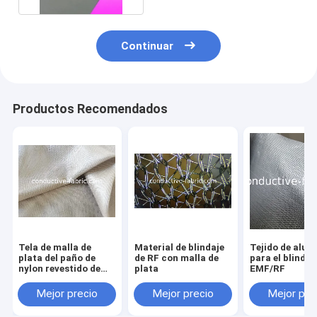
Continuar
Productos Recomendados
Tela de malla de
Material de blindaje
Tejido de alum
plata del paño de
de RF con malla de
para el blindaj
nylon revestido de
plata
EMF/RF
plata de la gasa del
toldo el proteger de
Mejor precio
Mejor precio
Mejor pre
RF