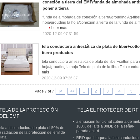
conexión a tierra del EMF/funda de almohada antis
poner a tierra
funda de almohada de conexión a tierra/grouding Ag-fiber
hoja/grouding la hoja/conexión a tierra de la funda de al
...
Leer más
2020-12-09 07:31:59
tela conductora antiestática de plata de fiber+cott
tierra productos
tela conductora antiestática de plata de fiber+cotton para 
hoja/grouding la hoja Tela de plata de la fibra Tela conduct
más
2020-12-09 07:26:37
Page 7 of 7
|<
<<
1
2
3
4
5
TELA DE LA PROTECCIÓN
TELA EL PROTEGER DE RF
DEL EMF
atenuación funcional cubierta de met
100% de la tela 80DB de la señal-
ela anti conductora de plata el 50% de
parada anti-rf
a radiación de la protección del emf de
lata
RFID que bloquea la tela conductora