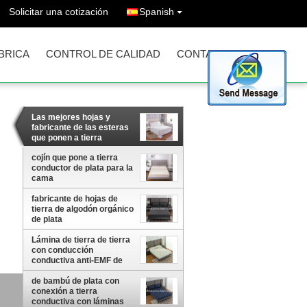
Solicitar una cotización
Spanish
ÁBRICA
CONTROL DE CALIDAD
CONTACTO
Las mejores hojas y
fabricante de las esteras
que ponen a tierra
cojín que pone a tierra
conductor de plata para la
cama
fabricante de hojas de
tierra de algodón orgánico
de plata
Lámina de tierra de tierra
con conducción
conductiva anti-EMF de
algodón impresa y plata
de bambú de plata con
conexión a tierra
conductiva con láminas