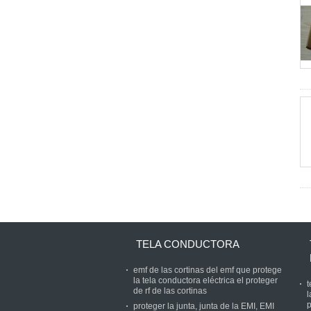
TELA CONDUCTORA
emf de las cortinas del emf que protege
la tela conductora eléctrica el proteger
t
de rf de las cortinas
l
p
proteger la junta, junta de la EMI, EMI