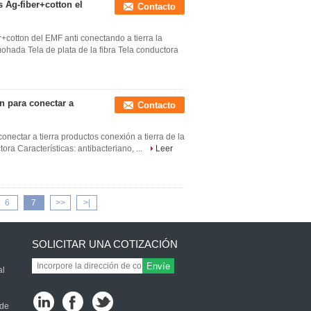
 Ag-fiber+cotton el
Contacto
+cotton del EMF anti conectando a tierra la
mohada Tela de plata de la fibra Tela conductora
on para conectar a
Contacto
conectar a tierra productos conexión a tierra de la
ora Características: antibacteriano, ...
Leer
6
7
>>
>|
SOLICITAR UNA COTIZACIÓN
Envíe
al
 de