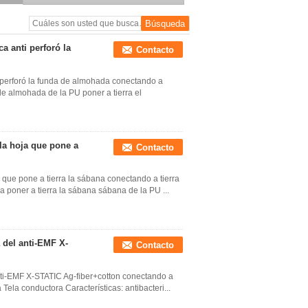
de cama
ca anti perforó la
Contacto
ti perforó la funda de almohada conectando a
de almohada de la PU poner a tierra el
 la hoja que pone a
Contacto
 que pone a tierra la sábana conectando a tierra
na poner a tierra la sábana sábana de la PU ...
 del anti-EMF X-
Contacto
nti-EMF X-STATIC Ag-fiber+cotton conectando a
ra Tela conductora Características: antibacteri...