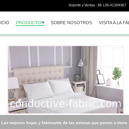
Soporte y Ventas :
86-136-41309367
NICIO
PRODUCTOS
SOBRE NOSOTROS
VISITA A LA F
cojín que pone a tierra conductor de plata para la cama