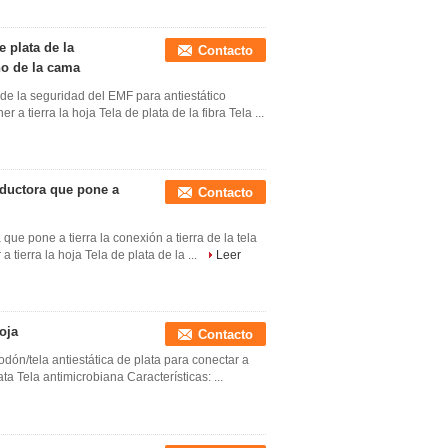
e plata de la
Contacto
no de la cama
 de la seguridad del EMF para antiestático
a tierra la hoja Tela de plata de la fibra Tela ...
onductora que pone a
Contacto
 que pone a tierra la conexión a tierra de la tela
 tierra la hoja Tela de plata de la ...
Leer
oja
Contacto
godón/tela antiestática de plata para conectar a
ata Tela antimicrobiana Características: ...